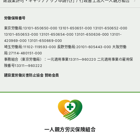
建設業許可・キャリアアップ申請代行 / 行政書士法人一人親方組合
労働保険番号
東京労働局:13101-650650-000 13101-650651-000 13101-650652-000
13101-650653-000 13101-650654-000 13101-650636-000 13101-
420969-000 13101-650669-000
埼玉労働局:11102-119593-000 長野労働局:20101-605443-000 大阪労働
局:27114-480151-000
事務組合（東京労働局）：一元適用事業13311―960220 二元適用事業の雇用保
険番号13311―960222
建設業労働災害防止協会 賛助会員
一人親方労災保険組合