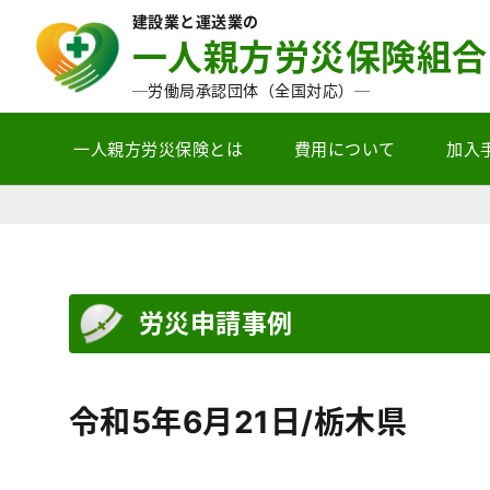
建設業と運送業の
一人親方労災保険組合
─労働局承認団体（全国対応）─
一人親方労災保険とは
費用について
加入
労災申請事例
令和5年6月21日/栃木県