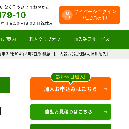
さいなくそうひとりおやかた
マイページログイン
379-10
（組合員様用）
曜日 9:00～18:00 日祝休み
のご案内
職人クラブオフ
加入確認サービス
災事例/令和4年3月7日/沖縄県 【一人親方労災保険の特別加入】
最短翌日加入!
加入お申込みはこちら
】
自動お見積りはこちら