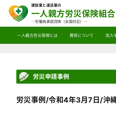
建設業と運送業の
一人親方労災保険組合
─労働局承認団体（全国対応）─
一人親方労災保険とは
費用について
加入
労災申請事例
労災事例/令和4年3月7日/