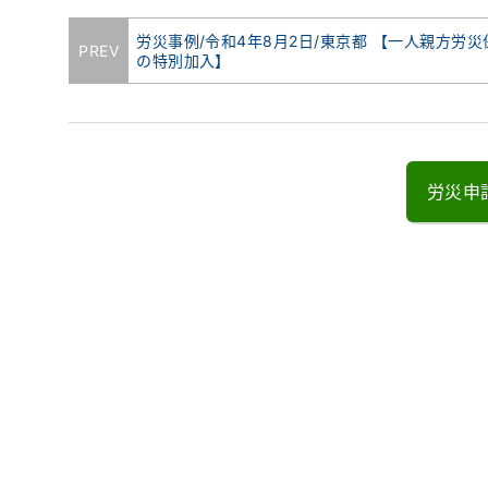
労災事例/令和4年8月2日/東京都 【一人親方労災
PREV
の特別加入】
労災申