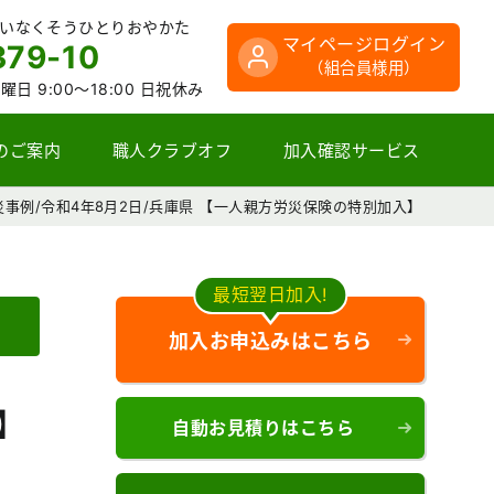
さいなくそうひとりおやかた
マイページログイン
379-10
（組合員様用）
曜日 9:00～18:00 日祝休み
のご案内
職人クラブオフ
加入確認サービス
災事例/令和4年8月2日/兵庫県 【一人親方労災保険の特別加入】
最短翌日加入!
加入お申込みはこちら
】
自動お見積りはこちら