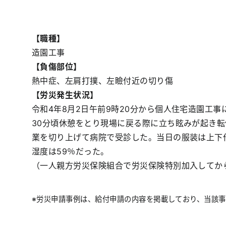
【職種】
造園工事
【負傷部位】
熱中症、左肩打撲、左瞼付近の切り傷
【労災発生状況】
令和4年8月2日午前9時20分から個人住宅造園工
30分頃休憩をとり現場に戻る際に立ち眩みが起き
業を切り上げて病院で受診した。当日の服装は上下作
湿度は59％だった。
（一人親方労災保険組合で労災保険特別加入してから
※労災申請事例は、給付申請の内容を掲載しており、当該