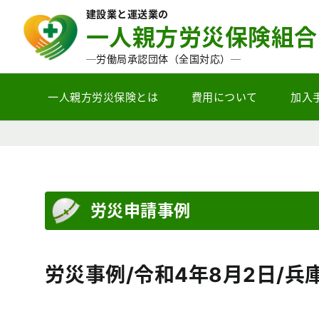
建設業と運送業の
一人親方労災保険組合
─労働局承認団体（全国対応）─
一人親方労災保険とは
費用について
加入
労災申請事例
労災事例/令和4年8月2日/