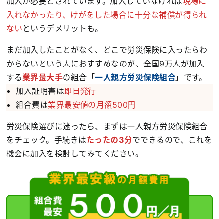
加入が必要とされています。加入していなければ
現場に
入れなかったり、けがをした場合に十分な補償が得られ
ない
というデメリットも。
まだ加入したことがなく、どこで労災保険に入ったらわ
からないという人におすすめなのが、全国9万人が加入
する
業界最大手
の組合
「
一人親方労災保険組合
」
です。
加入証明書は
即日発行
組合費は
業界最安値の月額500円
労災保険選びに迷ったら、まずは一人親方労災保険組合
をチェック。手続きは
たったの3分
でできるので、これを
機会に加入を検討してみてください。