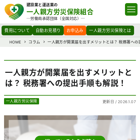
建設業と運送業の
一人親方労災保険組合
─労働局承認団体（全国対応）─
費用について
自動お見積り
お申込み
一人親方労災保険とは
HOME
コラム
一人親方が開業届を出すメリットとは？ 税務署への
一人親方が開業届を出すメリットと
は？ 税務署への提出手順も解説！
一人親方労災保険
更新日 / 2026.1.07