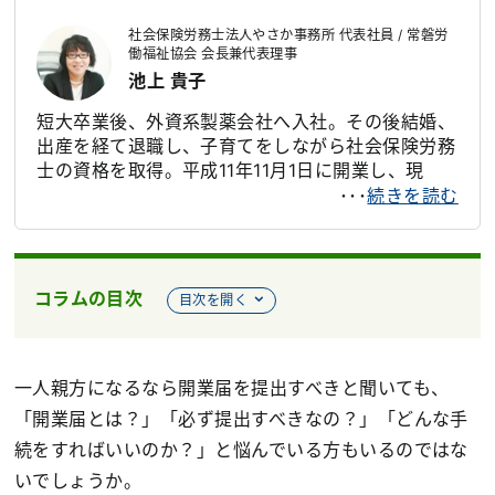
事業に従事。2006年自宅を新築した際、自身で設
社会保険労務士法人やさか事務所 代表社員 / 常磐労
計、施工を行い、現場職人との交流から、安価で気
働福祉協会 会長兼代表理事
軽に加入できる労災保険の必要性を感じ、一人親方
池上 貴子
労災保険組合を立ち上げる。現在は一般社団法人一
人親方労災保険組合代表理事として、労災保険特別
短大卒業後、外資系製薬会社へ入社。その後結婚、
加入制度の健全な普及に努めている
出産を経て退職し、子育てをしながら社会保険労務
士の資格を取得。平成11年11月1日に開業し、現
職。また、令和4年4月1日より常磐労働福祉協会の
･･･
続きを読む
会長兼代表理事に就任し、本来、労災の対象外とな
る中小事業主（役員も含む）の労災の特別加入制度
の健全な普及に努めている。社労士になってから、
中小企業においてはまだまだ法令順守がされていな
コラムの目次
目次を開く
いことを知り、カルチャーショックを受け、知らな
いが故に法令違反をしてしまっている事業主に、わ
かりやすく法律を伝えられるように努めている
一人親方になるなら開業届を提出すべきと聞いても、
「開業届とは？」「必ず提出すべきなの？」「どんな手
続をすればいいのか？」と悩んでいる方もいるのではな
いでしょうか。