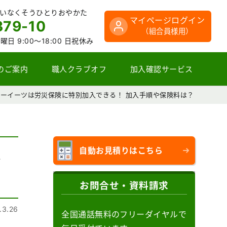
さいなくそうひとりおやかた
マイページログイン
379-10
（組合員様用）
曜日 9:00～18:00 日祝休み
のご案内
職人クラブオフ
加入確認サービス
ーイーツは労災保険に特別加入できる！ 加入手順や保険料は？
自動お見積りはこちら
料
お問合せ・資料請求
.3.26
全国通話無料のフリーダイヤルで