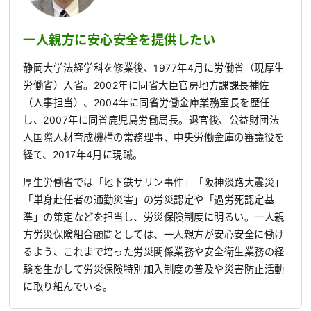
一人親方に安心安全を提供したい
静岡大学法経学科を修業後、1977年4月に労働省（現厚生
労働省）入省。2002年に同省大臣官房地方課課長補佐
（人事担当）、2004年に同省労働金庫業務室長を歴任
し、2007年に同省鹿児島労働局長。退官後、公益財団法
人国際人材育成機構の常務理事、中央労働金庫の審議役を
経て、2017年4月に現職。
厚生労働省では「地下鉄サリン事件」「阪神淡路大震災」
「単身赴任者の通勤災害」の労災認定や「過労死認定基
準」の策定などを担当し、労災保険制度に明るい。一人親
方労災保険組合顧問としては、一人親方が安心安全に働け
るよう、これまで培った労災関係業務や安全衛生業務の経
験を生かして労災保険特別加入制度の普及や災害防止活動
に取り組んでいる。