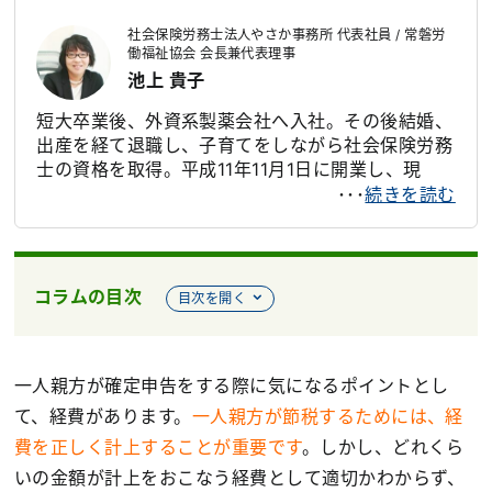
事業に従事。2006年自宅を新築した際、自身で設
社会保険労務士法人やさか事務所 代表社員 / 常磐労
計、施工を行い、現場職人との交流から、安価で気
働福祉協会 会長兼代表理事
軽に加入できる労災保険の必要性を感じ、一人親方
池上 貴子
労災保険組合を立ち上げる。現在は一般社団法人一
人親方労災保険組合代表理事として、労災保険特別
短大卒業後、外資系製薬会社へ入社。その後結婚、
加入制度の健全な普及に努めている
出産を経て退職し、子育てをしながら社会保険労務
士の資格を取得。平成11年11月1日に開業し、現
職。また、令和4年4月1日より常磐労働福祉協会の
･･･
続きを読む
会長兼代表理事に就任し、本来、労災の対象外とな
る中小事業主（役員も含む）の労災の特別加入制度
の健全な普及に努めている。社労士になってから、
中小企業においてはまだまだ法令順守がされていな
コラムの目次
目次を開く
いことを知り、カルチャーショックを受け、知らな
いが故に法令違反をしてしまっている事業主に、わ
かりやすく法律を伝えられるように努めている
一人親方が確定申告をする際に気になるポイントとし
て、経費があります。
一人親方が節税するためには、経
費を正しく計上することが重要です
。しかし、どれくら
いの金額が計上をおこなう経費として適切かわからず、