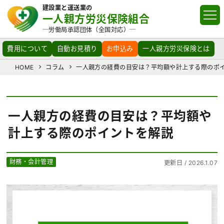
建設業と運送業の
一人親方労災保険組合
─労働局承認団体（全国対応）─
費用について
自動お見積り
お申込み
一人親方労災保険とは
HOME
コラム
一人親方の経費の目安は？平均額や計上する際のポ
一人親方の経費の目安は？平均額や
計上する際のポイントを解説
財務・会計管理
更新日 / 2026.1.07