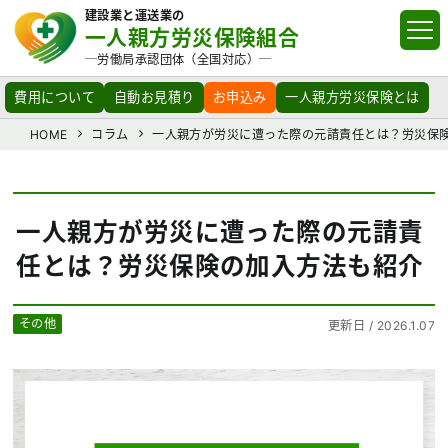
建設業と運送業の
一人親方労災保険組合
─労働局承認団体（全国対応）─
費用について
自動お見積り
お申込み
一人親方労災保険とは
HOME
コラム
一人親方が労災に遭った際の元請責任とは？労災保
一人親方が労災に遭った際の元請責
任とは？労災保険の加入方法も紹介
その他
更新日 / 2026.1.07