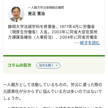
事業に従事。2006年自宅を新築した際、自身で設
一人親方労災保険組合顧問
計、施工を行い、現場職人との交流から、安価で気
覺正 寛治
軽に加入できる労災保険の必要性を感じ、一人親方
労災保険組合を立ち上げる。現在は一般社団法人一
人親方労災保険組合代表理事として、労災保険特別
静岡大学法経学科を修業後、1977年4月に労働省
加入制度の健全な普及に努めている
（現厚生労働省）入省。2002年に同省大臣官房地
方課課長補佐（人事担当）、2004年に同省労働金
庫業務室長を歴任し、2007年に同省鹿児島労働局
･･･
続きを読む
長。退官後、公益財団法人国際人材育成機構の常務
理事、中央労働金庫の審議役を経て、2017年4月に
現職。一人親方労災保険組合顧問として、一人親方
が安心安全に働けるよう、これまで培った労災関係
コラムの目次
目次を開く
業務や安全衛生業務の経験を生かして労災保険特別
加入制度の普及や災害防止活動に取り組んでいる
一人親方として活動しているものの、労災に遭った際の
元請責任が分からずに悩んでいる方は多いのではないで
しょうか。